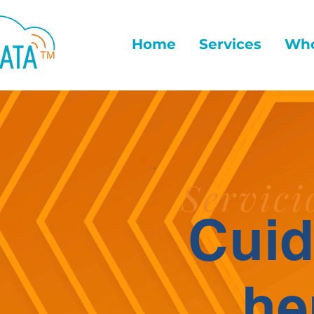
Home
Services
Who
Servici
Cuid
he