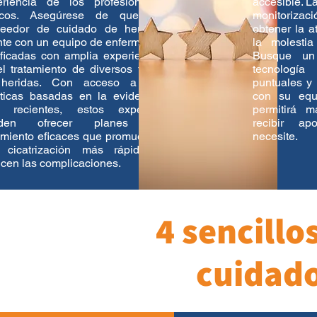
eriencia de los profesionales
accesible. La
nicos. Asegúrese de que su
monitorizac
veedor de cuidado de heridas
obtener la a
te con un equipo de enfermeras
la molestia
ificadas con amplia experiencia
Busque un 
l tratamiento de diversos tipos
tecnología
heridas. Con acceso a las
puntuales y
cticas basadas en la evidencia
con su equ
 recientes, estos expertos
permitirá 
eden ofrecer planes de
recibir a
amiento eficaces que promueven
necesite.
 cicatrización más rápida y
cen las complicaciones.
4 sencillo
cuidado