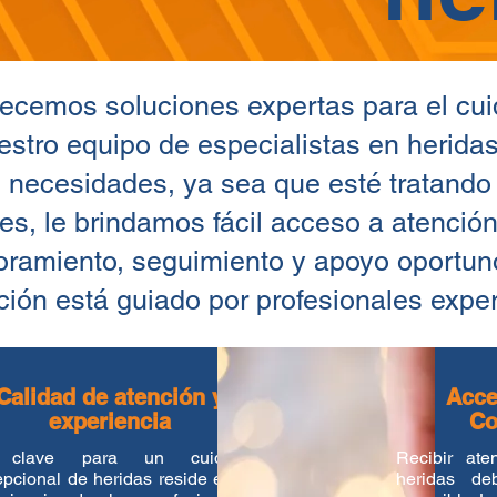
frecemos soluciones expertas para el cu
stro equipo de especialistas en heridas
 necesidades, ya sea que esté tratando 
les, le brindamos fácil acceso a atenci
ramiento, seguimiento y apoyo oportunos
ción está guiado por profesionales exp
Calidad de atención y
Acce
experiencia
Co
 clave para un cuidado
Recibir at
pcional de heridas reside en la
heridas de